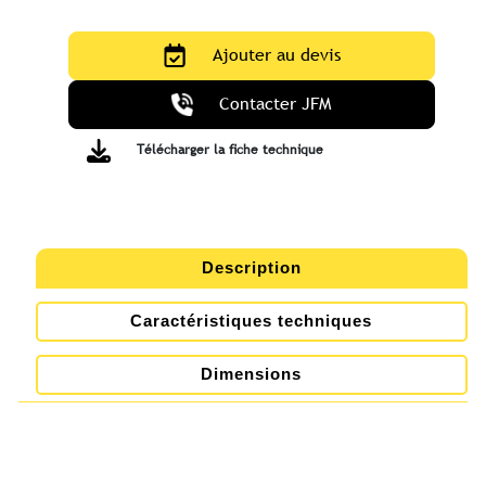
quantité
de
Ajouter au devis
Transpalette
-
Contacter JFM
Tire
Palette
Télécharger la fiche technique
manuel
2.5
t
-
Description
GS
-
Caractéristiques techniques
PRAMAC
Dimensions