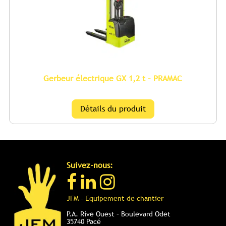
Gerbeur électrique GX 1,2 t – PRAMAC
Ce
Détails du produit
produit
a
plusieurs
variations.
Suivez-nous:
Les
options
peuvent
JFM - Equipement de chantier
être
choisies
P.A. Rive Ouest – Boulevard Odet
35740 Pacé
sur