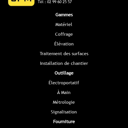
Tél : 02 99 60 25 57
la
page
Gammes
du
Matériel
produit
Coffrage
Élévation
Traitement des surfaces
Installation de chantier
Outillage
Électroportatif
À Main
Métrologie
Signalisation
Fourniture