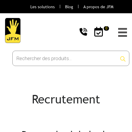
Les solutions
Blog
A propos de JFM
0
Recherche
de
produits
Recrutement