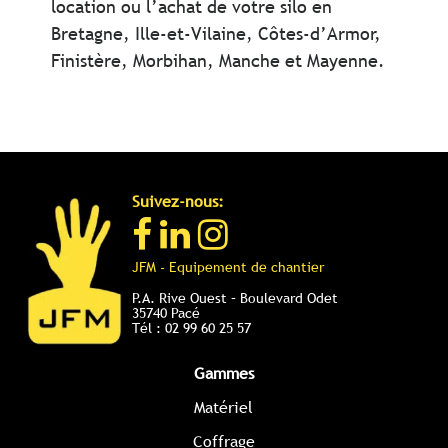
location ou l’achat de votre silo en
Bretagne, Ille-et-Vilaine, Côtes-d’Armor,
Finistère, Morbihan, Manche et Mayenne.
Suivez-nous:
JFM - Equipement de chantier
P.A. Rive Ouest – Boulevard Odet
35740 Pacé
Tél : 02 99 60 25 57
Gammes
Matériel
Coffrage