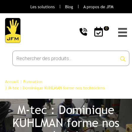
Les solutions
Blog
A propos de JFM
0
Recherche
de
produits
Accueil
| Formation
| M-tec : Dominique KUHLMAN forme nos techniciens
M-tec : Dominique
KUHLMAN forme nos