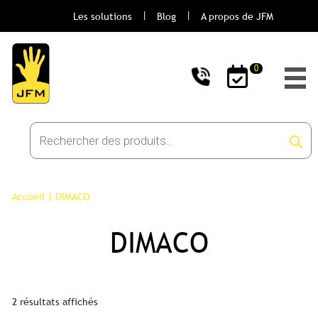
Les solutions
Blog
A propos de JFM
0
Recherche
de
produits
Accueil
|
DIMACO
DIMACO
2 résultats affichés